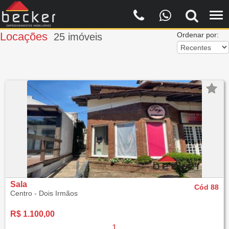
Filtros
Locações
Ordenar por:
25
imóveis
Sala
Cód 88
Centro - Dois Irmãos
R$ 1.100,00
1